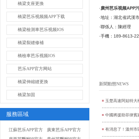
橋梁支座更換
·
廣州芭乐视频APP
橋梁芭乐视频频APP下载
·地址：湖北省武
·聯係人：陳經理
橋梁檢測車芭乐视频IOS
·手機：189-8613-2
橋梁裂縫修補
橋檢車芭乐视频IOS
芭乐APP官方网站
橋梁伸縮縫更換
新聞動態
NEWS
橋梁加固
玉楚高速阿姑特大
服務區域
中國將援助菲律賓
有消息了！溫州
江蘇芭乐APP官方
廣東芭乐APP官方