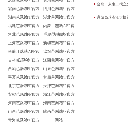
廣西芭乐APP官方
网站
貴州芭乐APP官方
网站
合龍！東南二
雲南芭乐APP官方
网站
四川芭乐APP官方
网站
湖南芭乐APP官方
网站
湖北芭乐APP官方
网站
遵餘高速湘江大橋
福建芭乐APP官方
网站
內蒙古芭乐APP官
网站
河北芭乐APP官方
网站
重慶芭乐APP官方
方网站
上海芭乐APP官方
网站
新疆芭乐APP官方
网站
黑龍江芭乐APP官
网站
遼寧芭乐APP官方
网站
吉林芭乐APP官方
方网站
江西芭乐APP官方
网站
西藏芭乐APP官方
网站
山東芭乐APP官方
网站
寧夏芭乐APP官方
网站
甘肅芭乐APP官方
网站
北京芭乐APP官方
网站
天津芭乐APP官方
网站
安徽芭乐APP官方
网站
浙江芭乐APP官方
网站
河南芭乐APP官方
网站
海南芭乐APP官方
网站
山西芭乐APP官方
网站
陝西芭乐APP官方
网站
青海芭乐APP官方
网站
网站