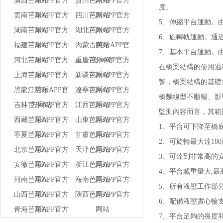
廣西芭乐APP官方
网站
貴州芭乐APP官方
网站
度。
雲南芭乐APP官方
网站
四川芭乐APP官方
网站
5、伸縮平台運動
湖南芭乐APP官方
网站
湖北芭乐APP官方
网站
6、旋轉軌運動。
福建芭乐APP官方
网站
內蒙古芭乐APP官
网站
7、基本平台運動
河北芭乐APP官方
网站
重慶芭乐APP官方
方网站
在橋梁結構的使用過程中
上海芭乐APP官方
网站
新疆芭乐APP官方
网站
響，橋梁結構的基
黑龍江芭乐APP官
网站
遼寧芭乐APP官方
网站
橋麵線型不順暢、影
吉林芭乐APP官方
方网站
江西芭乐APP官方
网站
監測內容而言，其範圍
西藏芭乐APP官方
网站
山東芭乐APP官方
网站
1、平台可下降至
寧夏芭乐APP官方
网站
甘肅芭乐APP官方
网站
2、可旋轉最大達
北京芭乐APP官方
网站
天津芭乐APP官方
网站
3、可達到非常高
安徽芭乐APP官方
网站
浙江芭乐APP官方
网站
4、平台載重量大
河南芭乐APP官方
网站
海南芭乐APP官方
网站
5、所有液壓工作
山西芭乐APP官方
网站
陝西芭乐APP官方
网站
6、配備液壓實
青海芭乐APP官方
网站
网站
7、平台足夠的